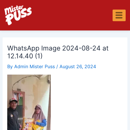
Skip
Post
S
to
navigation
e
content
a
r
c
h
WhatsApp Image 2024-08-24 at
12.14.40 (1)
By
Admin Mister Puss
/
August 26, 2024