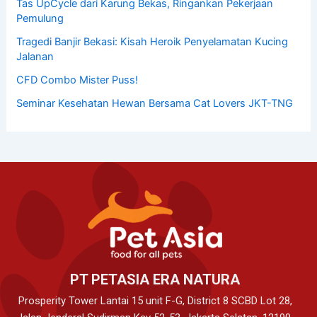
Tas UpCycle dari Karung Bekas, Ringankan Pekerjaan
Pemulung
Tragedi Banjir Bekasi: Kisah Heroik Penyelamatan Kucing
Jalanan
CFD Combo Mister Puss!
Seminar Kesehatan Hewan Bersama Cat Lovers JKT-TNG
PT PETASIA ERA NATURA
Prosperity Tower Lantai 15 unit F-G, District 8 SCBD Lot 28,