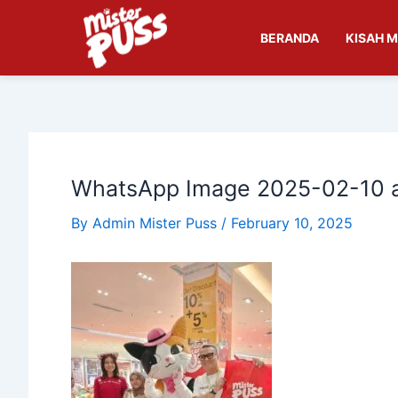
Skip
Post
to
navigation
BERANDA
KISAH M
content
WhatsApp Image 2025-02-10 a
By
Admin Mister Puss
/
February 10, 2025