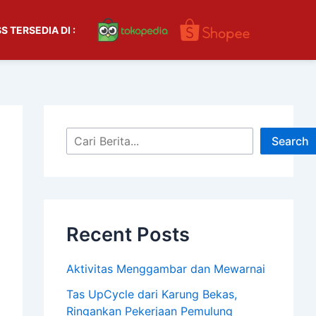
S
S TERSEDIA DI :
e
a
r
c
h
Search
Recent Posts
Aktivitas Menggambar dan Mewarnai
Tas UpCycle dari Karung Bekas,
Ringankan Pekerjaan Pemulung