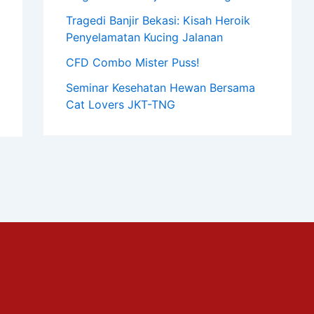
Tragedi Banjir Bekasi: Kisah Heroik
Penyelamatan Kucing Jalanan
CFD Combo Mister Puss!
Seminar Kesehatan Hewan Bersama
Cat Lovers JKT-TNG