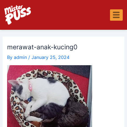
Skip
Post
S
to
navigation
e
content
a
r
c
h
merawat-anak-kucing0
By
admin
/
January 25, 2024