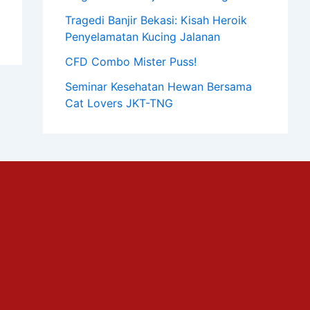
Tragedi Banjir Bekasi: Kisah Heroik
Penyelamatan Kucing Jalanan
CFD Combo Mister Puss!
Seminar Kesehatan Hewan Bersama
Cat Lovers JKT-TNG