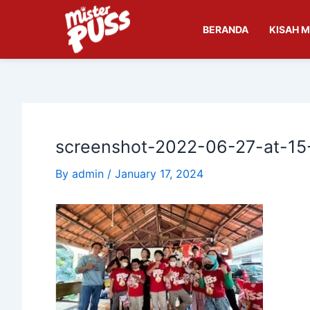
Skip
Post
to
navigation
BERANDA
KISAH M
content
screenshot-2022-06-27-at-15
By
admin
/
January 17, 2024