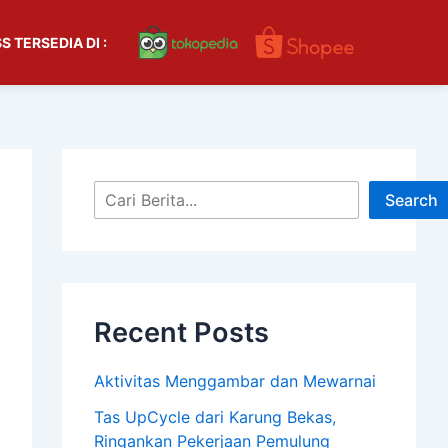
S
S TERSEDIA DI :
e
a
r
c
h
Search
Recent Posts
Aktivitas Menggambar dan Mewarnai
Tas UpCycle dari Karung Bekas,
Ringankan Pekerjaan Pemulung