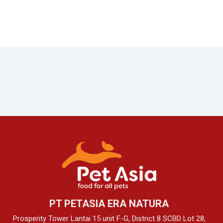
PT PETASIA ERA NATURA
Prosperity Tower Lantai 15 unit F-G, District 8 SCBD Lot 28,