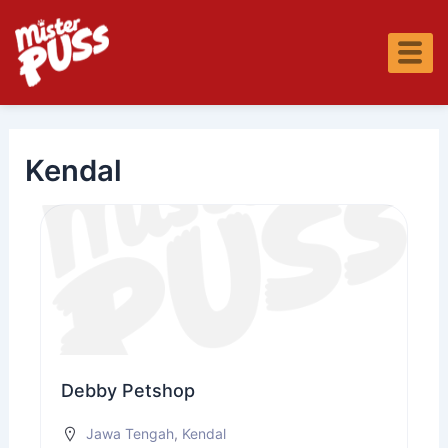
Skip
S
to
e
content
a
r
c
h
Kendal
Debby Petshop
Jawa Tengah
,
Kendal