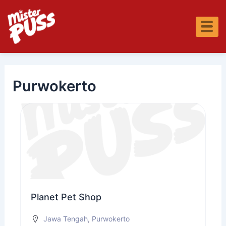
Skip
S
to
e
content
a
r
c
h
Purwokerto
Planet Pet Shop
Jawa Tengah
,
Purwokerto